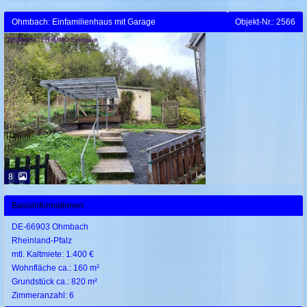
Ohmbach: Einfamilienhaus mit Garage
Objekt-Nr.: 2566
8
Basisinformationen
DE-66903 Ohmbach
Rheinland-Pfalz
mtl. Kaltmiete: 1.400 €
Wohnfläche ca.: 160 m²
Grundstück ca.: 820 m²
Zimmeranzahl: 6