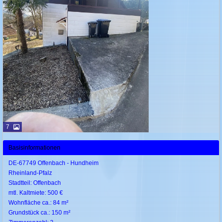
7
Basisinformationen
DE-67749 Offenbach - Hundheim
Rheinland-Pfalz
Stadtteil: Offenbach
mtl. Kaltmiete: 500 €
Wohnfläche ca.: 84 m²
Grundstück ca.: 150 m²