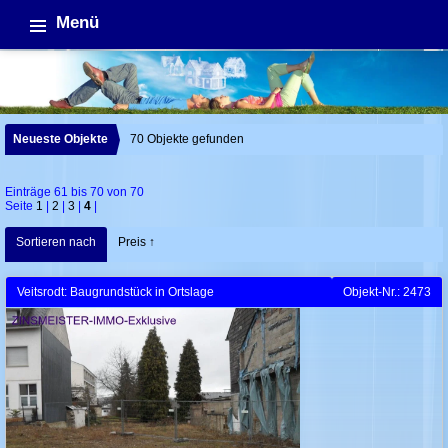
Menü
Neueste Objekte
70 Objekte gefunden
Einträge 61 bis 70 von 70
Seite
1
|
2
|
3
|
4
|
Sortieren nach
Preis ↑
Veitsrodt: Baugrundstück in Ortslage
Objekt-Nr.: 2473