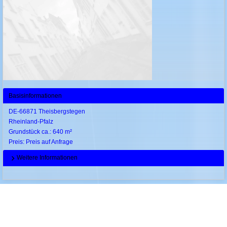
Basisinformationen
DE-66871 Theisbergstegen
Rheinland-Pfalz
Grundstück ca.: 640 m²
Preis: Preis auf Anfrage
Weitere Informationen
Seite
1
|
2
|
3
|
4
|