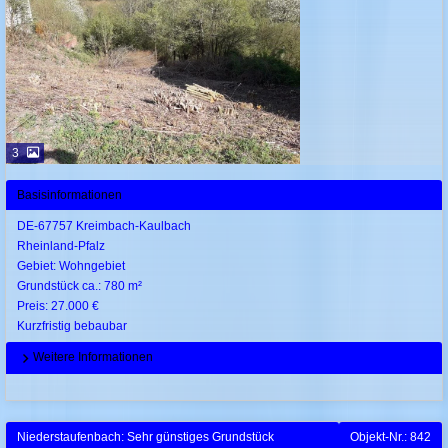
3
Basisinformationen
DE-67757 Kreimbach-Kaulbach
Rheinland-Pfalz
Gebiet: Wohngebiet
Grundstück ca.: 780 m²
Preis: 27.000 €
Kurzfristig bebaubar
Weitere Informationen
Niederstaufenbach: Sehr günstiges Grundstück
Objekt-Nr.: 842