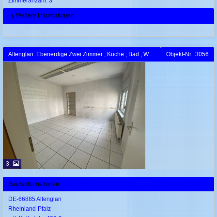
Zimmeranzahl: 3
Weitere Informationen
Altenglan: Ebenerdige Zwei Zimmer , Küche , Bad , Wohnung
Objekt-Nr.: 3056
3
Basisinformationen
DE-66885 Altenglan
Rheinland-Pfalz