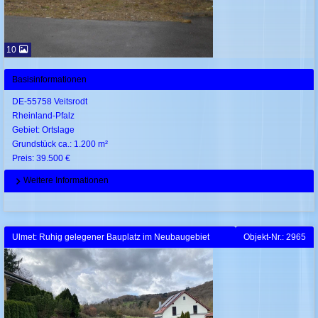
10
Basisinformationen
DE-55758 Veitsrodt
Rheinland-Pfalz
Gebiet: Ortslage
Grundstück ca.: 1.200 m²
Preis: 39.500 €
Weitere Informationen
Ulmet: Ruhig gelegener Bauplatz im Neubaugebiet
Objekt-Nr.: 2965