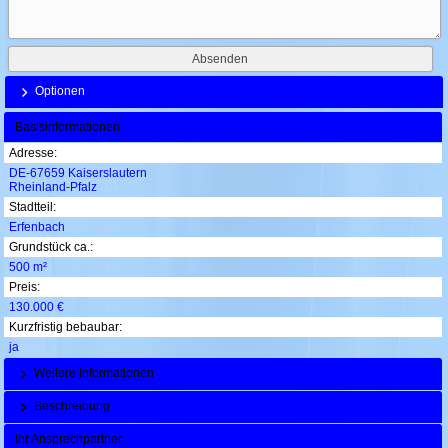
Optionen
Basisinformationen
Adresse:
DE-67659 Kaiserslautern
Rheinland-Pfalz
Stadtteil:
Erfenbach
Grundstück ca.:
500 m²
Preis:
130.000 €
Kurzfristig bebaubar:
ja
Weitere Informationen
Beschreibung
Ihr Ansprechpartner