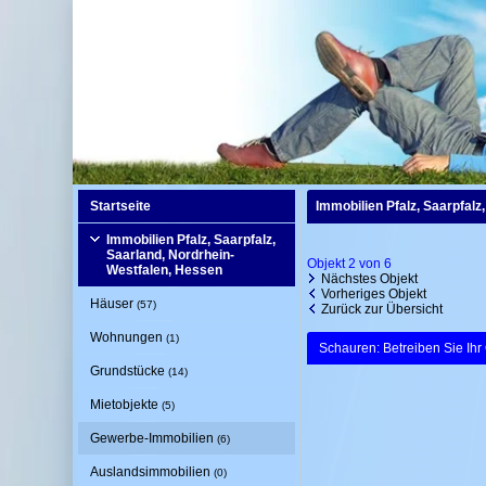
Startseite
Immobilien Pfalz, Saarpfal
Immobilien Pfalz, Saarpfalz,
Saarland, Nordrhein-
Objekt 2 von 6
Westfalen, Hessen
Nächstes Objekt
Vorheriges Objekt
Häuser
(57)
Zurück zur Übersicht
Wohnungen
(1)
Schauren: Betreiben Sie Ihr
Grundstücke
(14)
Mietobjekte
(5)
Gewerbe-Immobilien
(6)
Auslandsimmobilien
(0)