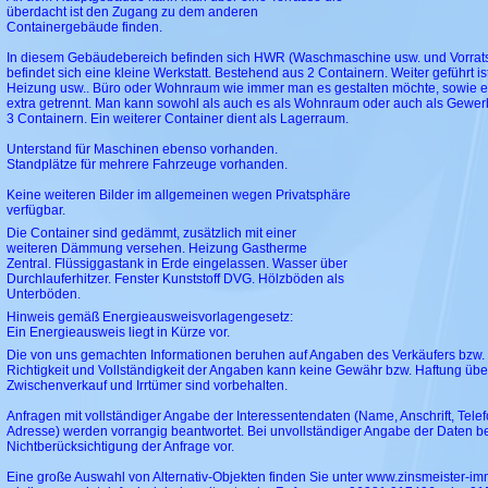
überdacht ist den Zugang zu dem anderen
Containergebäude finden.
In diesem Gebäudebereich befinden sich HWR (Waschmaschine usw. und Vorra
befindet sich eine kleine Werkstatt. Bestehend aus 2 Containern. Weiter geführt is
Heizung usw.. Büro oder Wohnraum wie immer man es gestalten möchte, sowie
extra getrennt. Man kann sowohl als auch es als Wohnraum oder auch als Gewe
3 Containern. Ein weiterer Container dient als Lagerraum.
Unterstand für Maschinen ebenso vorhanden.
Standplätze für mehrere Fahrzeuge vorhanden.
Keine weiteren Bilder im allgemeinen wegen Privatsphäre
verfügbar.
Die Container sind gedämmt, zusätzlich mit einer
weiteren Dämmung versehen. Heizung Gastherme
Zentral. Flüssiggastank in Erde eingelassen. Wasser über
Durchlauferhitzer. Fenster Kunststoff DVG. Hölzböden als
Unterböden.
Hinweis gemäß Energieausweisvorlagengesetz:
Ein Energieausweis liegt in Kürze vor.
Die von uns gemachten Informationen beruhen auf Angaben des Verkäufers bzw. d
Richtigkeit und Vollständigkeit der Angaben kann keine Gewähr bzw. Haftung ü
Zwischenverkauf und Irrtümer sind vorbehalten.
Anfragen mit vollständiger Angabe der Interessentendaten (Name, Anschrift, Tel
Adresse) werden vorrangig beantwortet. Bei unvollständiger Angabe der Daten be
Nichtberücksichtigung der Anfrage vor.
Eine große Auswahl von Alternativ-Objekten finden Sie unter www.zinsmeister-i