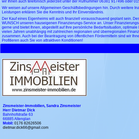
wir Ihnen auch telefonisch jederzeit unter der Rufnummer 06381 917496 oder 01
Wir weisen auf unsere Allgemeinen Geschäftsbedingungen hin. Durch weitere I
Leistungen erklären Sie die Kenntnis und Ihr Einverständnis.
Der Kauf eines Eigenheims will auch finanziell vorausschauend geplant sein. De
WUNSCH unseren hauseigenen Finanzierungs-Service an. Unser Finanzierungsex
gerne und bietet Ihnen, abgestellt auf Ihre persönliche Bedarfssituation, optimale
vielen Jahren unabhängig mit zahlreichen regionalen und überregionalen Finanzi
zusammen. Auch bei der Beantragung von öffentlichen Fördermitteln sind wir Ihnen
Profitieren auch Sie von attraktiven Konditionen!
Zinsmeister-Immobilien, Sandra Zinsmeister
Herr Dietmar Dick
Bahnhofstraße 63
66885 Altenglan
Mobil:
0176 82626506
dietmar.dick66@gmail.com