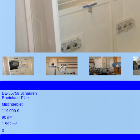
DE-55758 Schauren
Rheinland-Pfalz
Mischgebiet
119.000 €
90 m²
1.592 m²
3